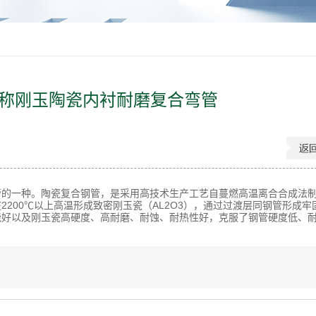
称刚玉陶瓷内衬耐磨复合弯管
管的一种。陶瓷复合钢管，是采用高技术生产工艺自蔓燃高温离合合成法
200℃以上高温形成致密刚玉瓷（AL2O3），通过过渡层同钢管形成牢
能好以及刚玉瓷高硬度、高耐磨、耐蚀、耐热性好，克服了钢管硬度低、