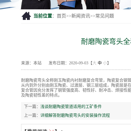
当前位置
：
首页
>>
新闻资讯
>>
常见问题
耐磨陶瓷弯头全
来源：本站
发布日期：2020-09-03【
大
中
小
】
耐磨陶瓷弯头
全称刚玉陶瓷内衬耐磨复合弯管，陶瓷复合钢
从内到外分别由刚玉陶瓷、过渡层、钢三层组成，陶瓷层是在2
复合管因充分发挥了钢管强度高、韧性好、耐冲击、焊接性
及陶瓷韧性差的特点。
下一篇：
浅谈耐磨陶瓷管道适用的工矿条件
上一篇：
详细解答耐磨陶瓷弯头的安装操作流程