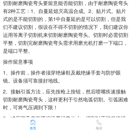
切割耐磨陶瓷弯头要留意能否能切割，由于耐磨陶瓷弯头
有2种工艺：1、自蔓延熄灭高温合成。2、贴片式。贴片
式的是不能切割的，第1中自蔓延的是可以切割，但是我
们不建议切割，假设在不得不切割的情况下，我们建议你
运用等离子切割机来切割耐磨陶瓷弯头。切割时必需切割
平整，切割完耐磨陶瓷弯头需求用磨光机打磨一下端口，
是端口平整。
操作留意事项
1、操作前，操作者须穿绝缘鞋及戴绝缘手套与防护眼
镜。设备须可靠接好地线。
2、接触引弧方法，应先按枪上按钮，然后喷嘴疾速接触
切割耐磨陶瓷弯头，这样更利于引然电弧切割。引弧困难
时，可将气压调到下限！
3、减压阀及空气紧缩机要经常放水，切割时不能超速移
动，避免耐磨陶瓷弯头未割透惹起熔渣及电弧反射，也不
首页
电话