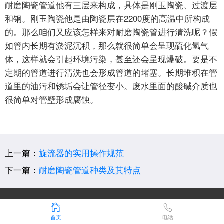
耐磨陶瓷管道他有三层来构成，具体是刚玉陶瓷、过渡层
和钢。刚玉陶瓷他是由陶瓷层在2200度的高温中所构成
的。那么咱们又应该怎样来对耐磨陶瓷管进行清洗呢？假
如管内长期有淤泥沉积，那么就很简单会呈现硫化氢气
体，这样就会引起环境污染，甚至还会呈现爆破。要是不
定期的管道进行清洗也会形成管道的堵塞。长期堆积在管
道里的油污和锈垢会让管径变小。废水里面的酸碱介质也
很简单对管壁形成腐蚀。
上一篇：
旋流器的实用操作规范
下一篇：
耐磨陶瓷管道种类及其特点
Copyright © 2019-2026 宇翔陶瓷 版权所有
地址：山东省淄博市淄川区双杨镇董家村村委东150米
首页
电话